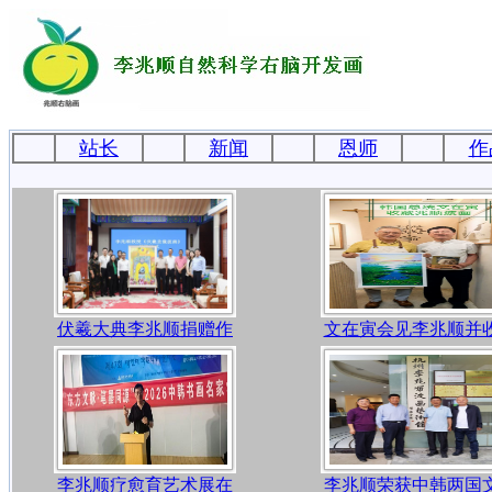
站长
新闻
恩师
作
伏羲大典李兆顺捐赠作
文在寅会见李兆顺并
李兆顺疗愈育艺术展在
李兆顺荣获中韩两国