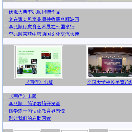
伏羲大典李兆顺捐赠作品
文在寅会见李兆顺并收藏兆顺波画
李兆顺疗愈育艺术展在韩国举行
李兆顺荣获中韩两国文化交流大使
《画疗》出版
全国大学校长美育论
《画疗》出版
李兆顺：简论右脑开发画
钱学森一句话让教育界羞愧
别让我们的右脑闲置