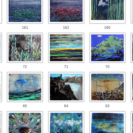
161
162
160
72
71
70
65
64
63