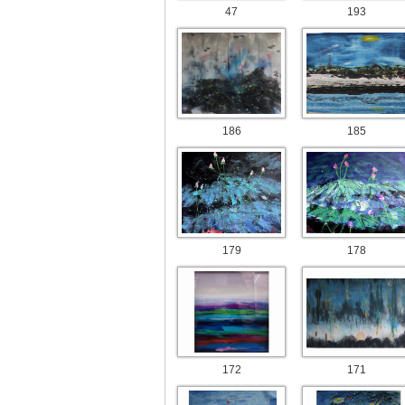
47
193
186
185
179
178
172
171