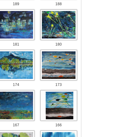
189
188
181
180
174
173
167
166