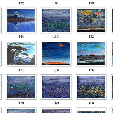
192
191
190
184
183
182
177
176
175
170
169
168