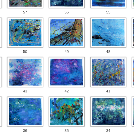
57
56
55
50
49
48
43
42
41
36
35
34