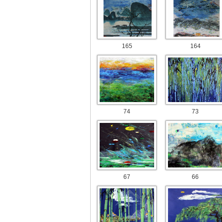
165
164
74
73
67
66