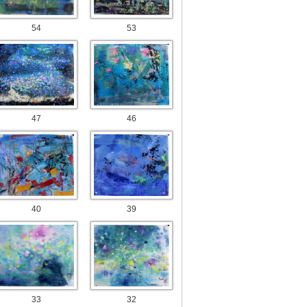
54
53
47
46
40
39
33
32