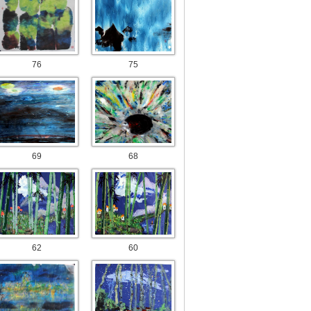
76
75
69
68
62
60