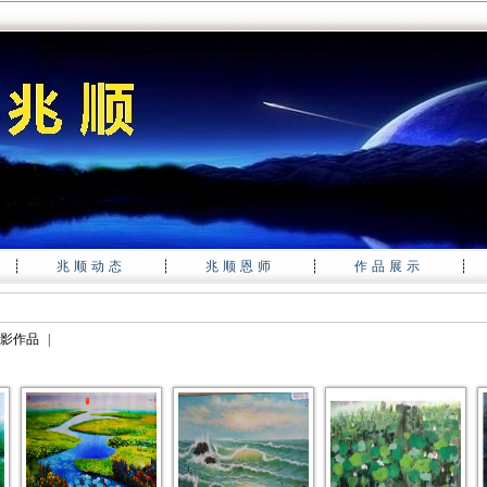
┊
兆顺动态
┊
兆顺恩师
┊
作品展示
┊
影作品
|