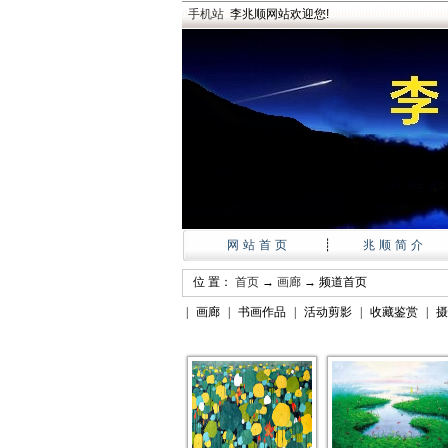
手机站
李兆顺网站欢迎您!
网站首页
┊
兆顺简介
位 置：
首页
→
画廊
→ 频道首页
|
画廊
|
书画作品
|
活动剪影
|
收藏鉴赏
|
摄