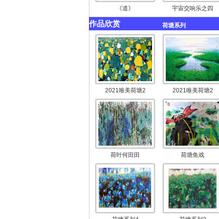
《道》
宇宙交响乐之四
作品欣赏
荷塘系列
2021唯美荷塘2
2021唯美荷塘2
荷叶何田田
荷塘鱼戏