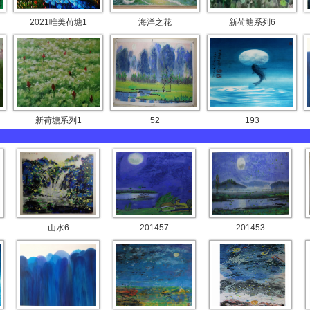
2021唯美荷塘1
海洋之花
新荷塘系列6
新荷塘系列1
52
193
山水6
201457
201453