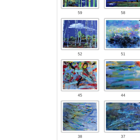
59
58
52
51
45
44
38
37