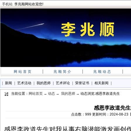
手机站
李兆顺网站欢迎您!
网站首页
┊
兆顺简介
┊
兆顺动态
┊
|
新闻
|
艺术活动
|
我的恩师
|
艺术评论
|
荣誉证书
|
相关新闻
|
当前位置：
网站首页
→
动态
→
我的恩师
→ 动态浏览:感恩李政道先生
感恩李政道先生
点击数：999 更新时间：2024-08-2
感恩李政道先生对我从事右脑潜能激发画创