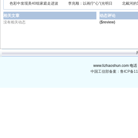
色彩中发现美40组家庭走进波
李兆顺：以画疗“心”(光明日
北戴河的
相关文章
动态评论
没有相关动态
{$review}
www.lizhaoshun.com 电话
中国工信部备案：鲁ICP备110