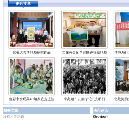
图片文章
伏羲大典李兆顺捐赠作品
文在寅会见李兆顺并收藏兆顺
李兆顺疗
色彩中发现美40组家庭走进波
李兆顺：以画疗“心”(光明日
北戴河的
相关文章
动态评论
没有相关动态
{$review}