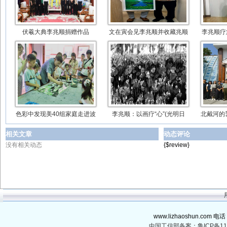
伏羲大典李兆顺捐赠作品
文在寅会见李兆顺并收藏兆顺
李兆顺疗
色彩中发现美40组家庭走进波
李兆顺：以画疗“心”(光明日
北戴河的
相关文章
动态评论
没有相关动态
{$review}
www.lizhaoshun.com 电话
中国工信部备案：鲁ICP备110