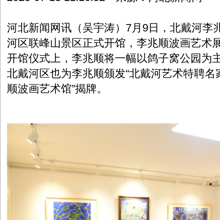
河北新闻网讯（吴宇涛）7月9日，北戴河李
河区联峰山景区正式开馆，李兆顺波画艺术
开馆仪式上，李兆顺将一幅以鸽子窝公园为
北戴河区也为李兆顺颁发“北戴河艺术特聘名
顺波画艺术馆”揭牌。