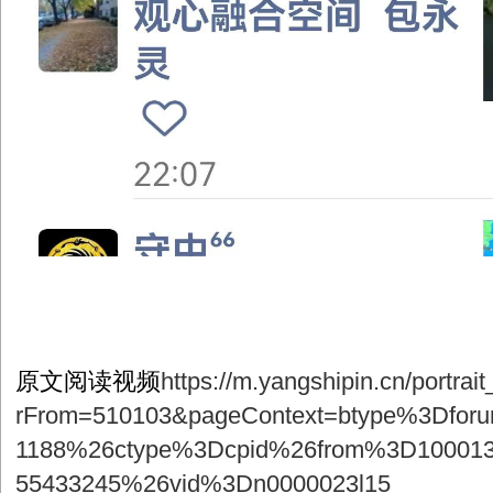
原文阅读视频
https://m.yangshipin.cn/portr
rFrom=510103&pageContext=btype%3Dfo
1188%26ctype%3Dcpid%26from%3D100013
55433245%26vid%3Dn0000023l15