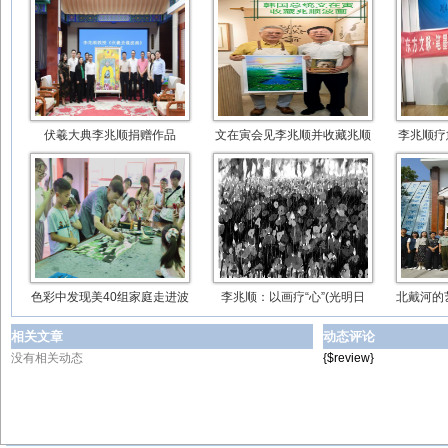
伏羲大典李兆顺捐赠作品
文在寅会见李兆顺并收藏兆顺
李兆顺疗
色彩中发现美40组家庭走进波
李兆顺：以画疗“心”(光明日
北戴河的
相关文章
动态评论
没有相关动态
{$review}