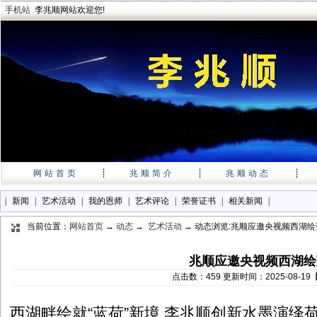
手机站
李兆顺网站欢迎您!
网站首页
┊
兆顺简介
┊
兆顺动态
┊
|
新闻
|
艺术活动
|
我的恩师
|
艺术评论
|
荣誉证书
|
相关新闻
|
当前位置：
网站首页
→
动态
→
艺术活动
→ 动态浏览:兆顺应邀央视频西湖
兆顺应邀央视频西湖绘
点击数：459 更新时间：2025-08-1
西湖畔绘就“蓝荷”新境 李兆顺创新水墨演绎