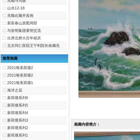
兆顺与马骏
山水12-18
兆顺右脑开发画
新富春山居图局部
与皇明集团黄明交流
出席北师大百年校庆
北京同仁医院王宁利院长收藏兆
推荐画廊
2021唯美荷塘2
2021唯美荷塘2
2021唯美荷塘1
海洋之花
新荷塘系列6
新荷塘系列5
新荷塘系列4
新荷塘系列3
画廊内容简介：
新荷塘系列2
新荷塘系列1