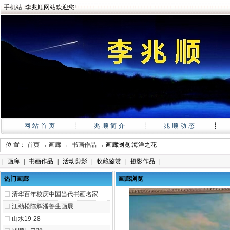
手机站
李兆顺网站欢迎您!
网站首页
┊
兆顺简介
┊
兆顺动态
┊
位 置：
首页
→
画廊
→
书画作品
→ 画廊浏览:海洋之花
|
画廊
|
书画作品
|
活动剪影
|
收藏鉴赏
|
摄影作品
|
热门画廊
画廊浏览
清华百年校庆中国当代书画名家
汪劲松陈辉潘鲁生画展
山水19-28