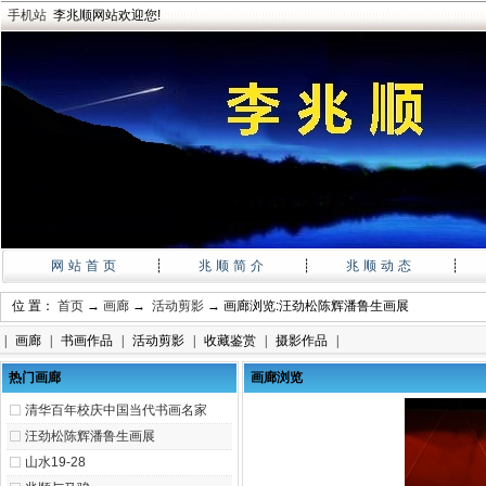
手机站
李兆顺网站欢迎您!
网站首页
┊
兆顺简介
┊
兆顺动态
┊
位 置：
首页
→
画廊
→
活动剪影
→ 画廊浏览:汪劲松陈辉潘鲁生画展
|
画廊
|
书画作品
|
活动剪影
|
收藏鉴赏
|
摄影作品
|
热门画廊
画廊浏览
清华百年校庆中国当代书画名家
汪劲松陈辉潘鲁生画展
山水19-28