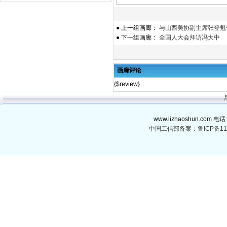
● 上一组画廊：
与山西美协副主席张登魁
● 下一组画廊：
全国人大会拜访冯大中
画廊评论
{$review}
www.lizhaoshun.com 电话
中国工信部备案：鲁ICP备110