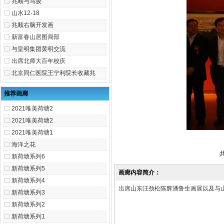
兆顺与马骏
山水12-18
兆顺右脑开发画
新富春山居图局部
与皇明集团黄明交流
出席北师大百年校庆
北京同仁医院王宁利院长收藏兆
推荐画廊
2021唯美荷塘2
2021唯美荷塘2
2021唯美荷塘1
海洋之花
新荷塘系列6
新荷塘系列5
画廊内容简介：
新荷塘系列4
出席山东汪劲松陈辉潘鲁生画展以及
与
新荷塘系列3
新荷塘系列2
新荷塘系列1