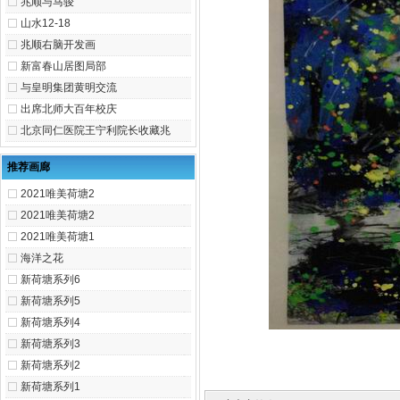
兆顺与马骏
山水12-18
兆顺右脑开发画
新富春山居图局部
与皇明集团黄明交流
出席北师大百年校庆
北京同仁医院王宁利院长收藏兆
推荐画廊
2021唯美荷塘2
2021唯美荷塘2
2021唯美荷塘1
海洋之花
新荷塘系列6
新荷塘系列5
新荷塘系列4
新荷塘系列3
新荷塘系列2
新荷塘系列1