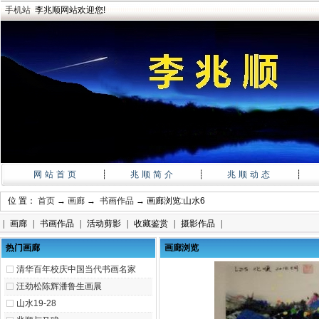
手机站
李兆顺网站欢迎您!
网站首页
┊
兆顺简介
┊
兆顺动态
┊
位 置：
首页
→
画廊
→
书画作品
→ 画廊浏览:山水6
|
画廊
|
书画作品
|
活动剪影
|
收藏鉴赏
|
摄影作品
|
热门画廊
画廊浏览
清华百年校庆中国当代书画名家
汪劲松陈辉潘鲁生画展
山水19-28