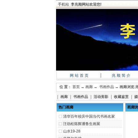
手机站
李兆顺网站欢迎您!
网站首页
┊
兆顺简介
位 置：
首页
→
画廊
→
书画作品
→ 画廊浏览:
|
画廊
|
书画作品
|
活动剪影
|
收藏鉴赏
|
摄
热门画廊
画廊
清华百年校庆中国当代书画名家
汪劲松陈辉潘鲁生画展
山水19-28