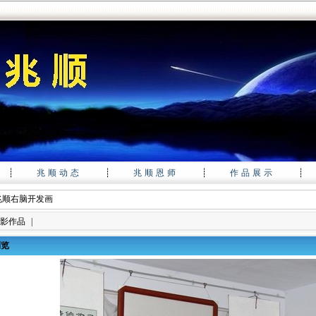
┊
兆顺动态
┊
兆顺恩师
┊
作品展示
┊
兆顺右脑开发画
影作品
|
浏览