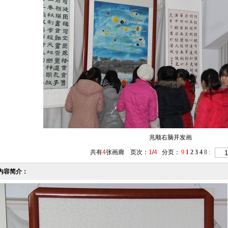
兆顺右脑开发画
共有
4
张
画廊
页次：
1
/
4
分页：
9
1
2
3
4
8
:
内容简介：