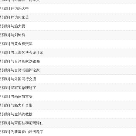
动剪影
]
拜访冯大中
动剪影
]
拜访何家英
动剪影
]
与施大畏
动剪影
]
与刘铭侮
动剪影
]
与黄金祥交流
动剪影
]
与上海艺博会设计师
动剪影
]
与台湾画家刘铭侮
动剪影
]
与台湾书画评论家
动剪影
]
与外国同行交流
动剪影
]
温家宝总理题字
动剪影
]
与画家苗重安
动剪影
]
与杨力舟合影
动剪影
]
与金鸿钧教授
动剪影
]
与宋雨桂和尼玛泽仁
动剪影
]
为新富春山居图题字