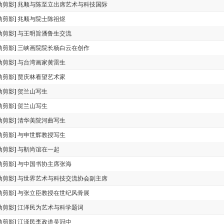
动剪影
]
兆顺与陈至立出席艺术与科技国际
动剪影
]
兆顺与院士陈祖煜
动剪影
]
与王明旨潘鲁生交流
动剪影
]
三峡画院院长杨白云在创作
动剪影
]
与台湾画家黄雷生
动剪影
]
贾庆林看望艺术家
动剪影
]
贺兰山写生
动剪影
]
贺兰山写生
动剪影
]
清华美院河曲写生
动剪影
]
与申世辉教授写生
动剪影
]
与靳尚谊在一起
动剪影
]
与中国书协主席张海
动剪影
]
与世界艺术与科技交流协会副主席
动剪影
]
与张立臣教授在世纪风骨展
动剪影
]
江泽民为艺术与科学题词
动剪影
]
江泽民李政道吴冠中