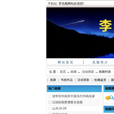
手机站
李兆顺网站欢迎您!
网站首页
┊
兆顺简介
位 置：
首页
→
画廊
→
活动剪影
→ 画廊列表
|
画廊
|
书画作品
|
活动剪影
|
收藏鉴赏
|
摄
热门画廊
画廊
清华百年校庆中国当代书画名家
汪劲松陈辉潘鲁生画展
山水19-28
画廊