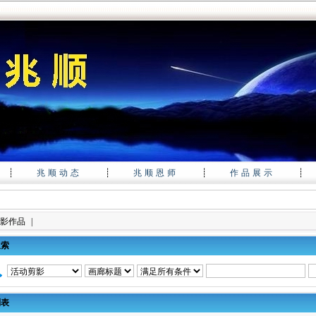
┊
兆顺动态
┊
兆顺恩师
┊
作品展示
┊
影作品
|
搜索
列表