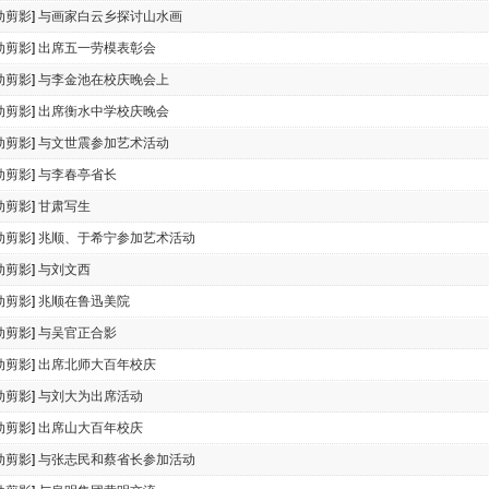
动剪影
]
与画家白云乡探讨山水画
动剪影
]
出席五一劳模表彰会
动剪影
]
与李金池在校庆晚会上
动剪影
]
出席衡水中学校庆晚会
动剪影
]
与文世震参加艺术活动
动剪影
]
与李春亭省长
动剪影
]
甘肃写生
动剪影
]
兆顺、于希宁参加艺术活动
动剪影
]
与刘文西
动剪影
]
兆顺在鲁迅美院
动剪影
]
与吴官正合影
动剪影
]
出席北师大百年校庆
动剪影
]
与刘大为出席活动
动剪影
]
出席山大百年校庆
动剪影
]
与张志民和蔡省长参加活动