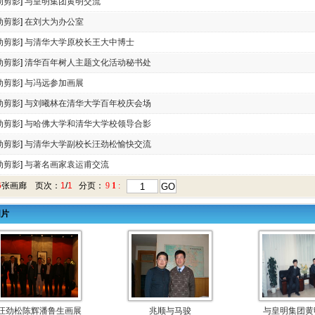
动剪影
]
与皇明集团黄明交流
动剪影
]
在刘大为办公室
动剪影
]
与清华大学原校长王大中博士
动剪影
]
清华百年树人主题文化活动秘书处
动剪影
]
与冯远参加画展
动剪影
]
与刘曦林在清华大学百年校庆会场
动剪影
]
与哈佛大学和清华大学校领导合影
动剪影
]
与清华大学副校长汪劲松愉快交流
动剪影
]
与著名画家袁运甫交流
6
张
画廊
页次：
1
/
1
分页：
9
1
:
图片
汪劲松陈辉潘鲁生画展
兆顺与马骏
与皇明集团黄