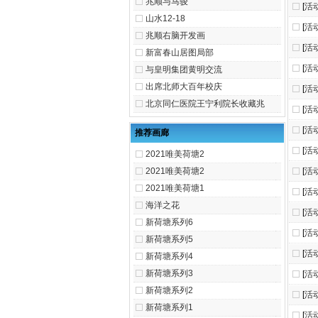
兆顺与马骏
[
活
山水12-18
[
活
兆顺右脑开发画
[
活
新富春山居图局部
[
活
与皇明集团黄明交流
出席北师大百年校庆
[
活
北京同仁医院王宁利院长收藏兆
[
活
[
活
推荐画廊
[
活
2021唯美荷塘2
2021唯美荷塘2
[
活
2021唯美荷塘1
[
活
海洋之花
[
活
新荷塘系列6
[
活
新荷塘系列5
[
活
新荷塘系列4
新荷塘系列3
[
活
新荷塘系列2
[
活
新荷塘系列1
[
活