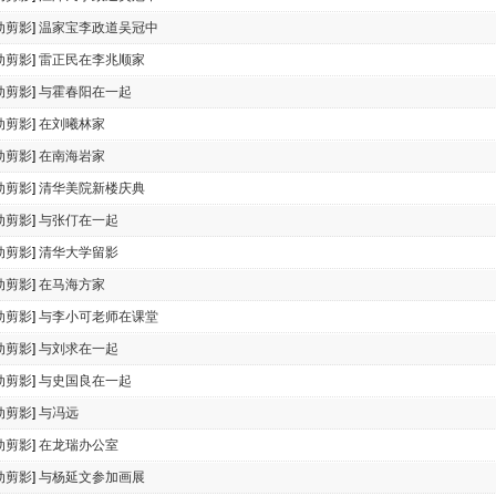
动剪影
]
温家宝李政道吴冠中
动剪影
]
雷正民在李兆顺家
动剪影
]
与霍春阳在一起
动剪影
]
在刘曦林家
动剪影
]
在南海岩家
动剪影
]
清华美院新楼庆典
动剪影
]
与张仃在一起
动剪影
]
清华大学留影
动剪影
]
在马海方家
动剪影
]
与李小可老师在课堂
动剪影
]
与刘求在一起
动剪影
]
与史国良在一起
动剪影
]
与冯远
动剪影
]
在龙瑞办公室
动剪影
]
与杨延文参加画展